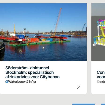
Söderström-zinktunnel
Stockholm: specialistisch
Cons
afzinkadvies voor Citybanan
voor
Waterbouw & Infra
Ind