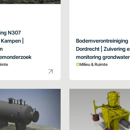
ting N307
 Kampen |
Bodemverontreiniging
n
Dordrecht | Zuivering 
emonderzoek
monitoring grondwater
uimte
Milieu & Ruimte