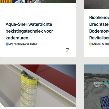
Rioolreno
Aqua-Shell waterdichte
Drechtste
bekistingstechniek voor
Bodemond
kademuren
Revitalise
Waterbouw & Infra
Milieu & R