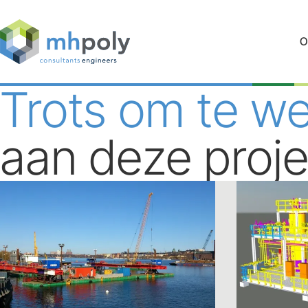
O
Trots om te w
aan deze proj