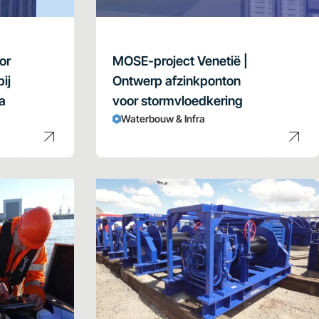
or
MOSE-project Venetië |
ij
Ontwerp afzinkponton
a
voor stormvloedkering
Waterbouw & Infra