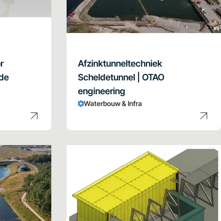
r
Afzinktunneltechniek
 de
Scheldetunnel | OTAO
engineering
Waterbouw & Infra