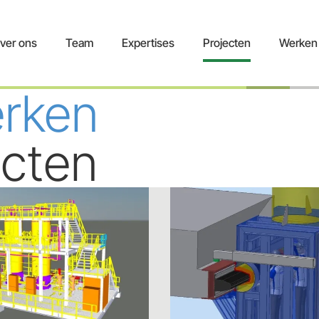
ver ons
Team
Expertises
Projecten
Werken 
erken
ecten