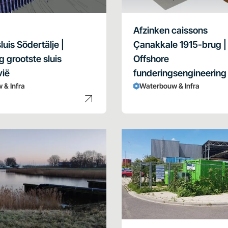
Afzinken caissons
uis Södertälje |
Çanakkale 1915-brug |
g grootste sluis
Offshore
vië
funderingsengineering
 & Infra
Waterbouw & Infra