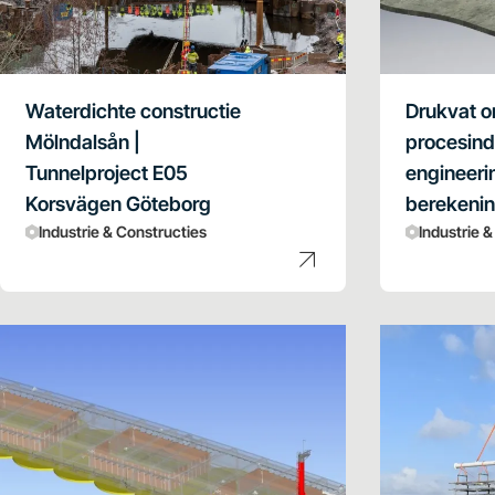
Waterdichte constructie
Drukvat o
Mölndalsån |
procesind
Tunnelproject E05
engineeri
Korsvägen Göteborg
berekeni
Industrie & Constructies
Industrie 