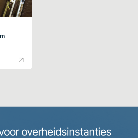
rm
voor overheidsinstanties