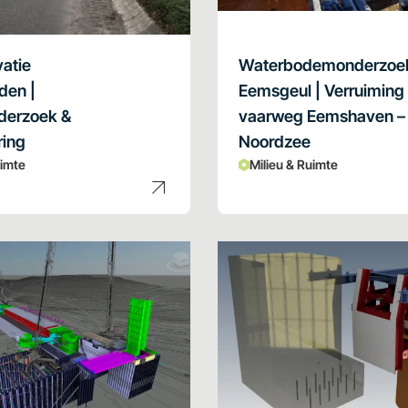
vatie
Waterbodemonderzoe
den |
Eemsgeul | Verruiming
erzoek &
vaarweg Eemshaven –
ring
Noordzee
uimte
Milieu & Ruimte