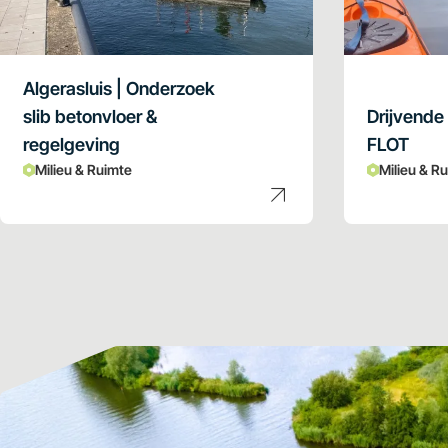
Algerasluis | Onderzoek
slib betonvloer &
Drijvende
regelgeving
FLOT
Milieu & Ruimte
Milieu & R