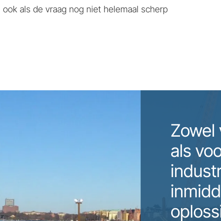
ook als de vraag nog niet helemaal scherp
Zowel 
als vo
indust
inmidd
oploss