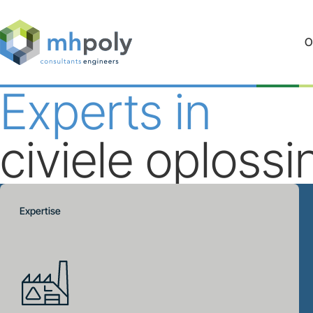
O
Experts in
civiele oploss
Expertise