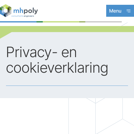
Menu
Expertises
Projecten
Privacy- en
Werken bij
cookieverklaring
Contact