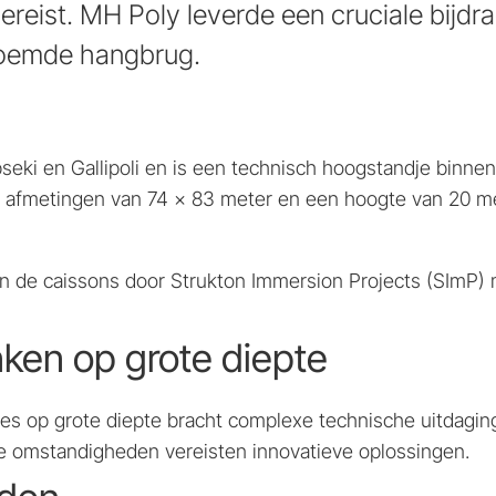
ereist. MH Poly leverde een cruciale bijdr
roemde hangbrug.
eki en Gallipoli en is een technisch hoogstandje binnen 
t afmetingen van 74 x 83 meter en een hoogte van 20 me
n de caissons door Strukton Immersion Projects (SImP) m
nken op grote diepte
ies op grote diepte bracht complexe technische uitdagin
re omstandigheden vereisten innovatieve oplossingen.