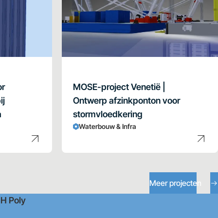
or
MOSE-project Venetië |
ij
Ontwerp afzinkponton voor
a
stormvloedkering
Waterbouw & Infra
Meer projecten
H Poly