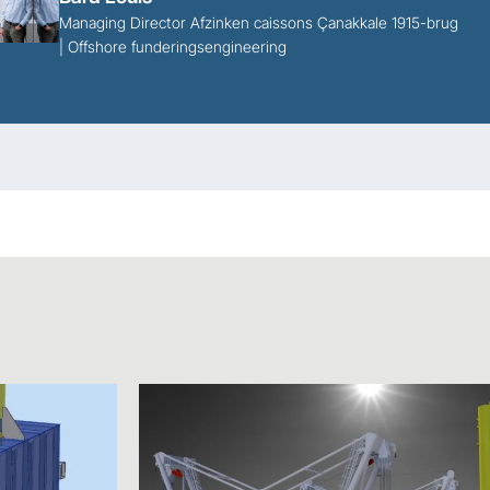
Managing Director Afzinken caissons Çanakkale 1915-brug
| Offshore funderingsengineering