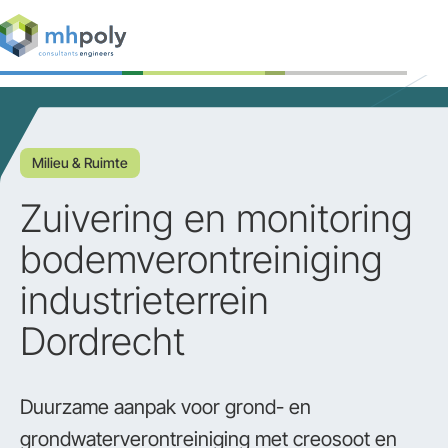
Expertises
Projecten
Milieu & Ruimte
Werken bij
Zuivering en monitoring
Contact
bodemverontreiniging
industrieterrein
Dordrecht
Duurzame aanpak voor grond- en
grondwaterverontreiniging met creosoot en