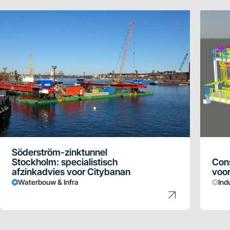
Söderström-zinktunnel
Stockholm: specialistisch
Cons
afzinkadvies voor Citybanan
voor
Waterbouw & Infra
Ind