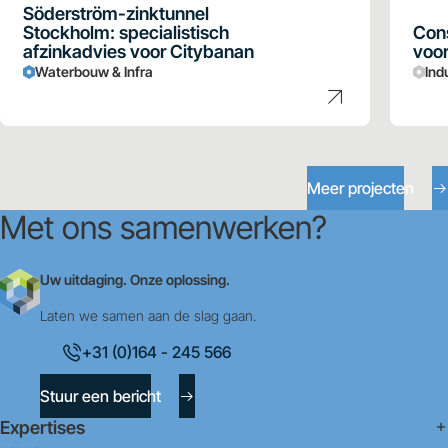
Söderström-zinktunnel
Stockholm: specialistisch
Cons
afzinkadvies voor Citybanan
voor
Waterbouw & Infra
Ind
Meer projecten
Met ons samenwerken?
Uw uitdaging. Onze oplossing.
Laten we samen aan de slag gaan.
+31 (0)164 - 245 566
Stuur een bericht
Expertises