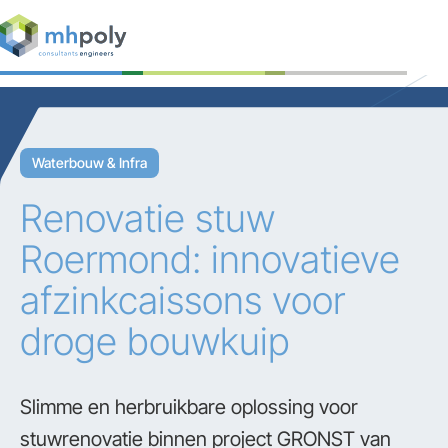
Expertises
Projecten
Waterbouw & Infra
Werken bij
Renovatie stuw
Contact
Roermond: innovatieve
afzinkcaissons voor
droge bouwkuip
Slimme en herbruikbare oplossing voor
stuwrenovatie binnen project GRONST van