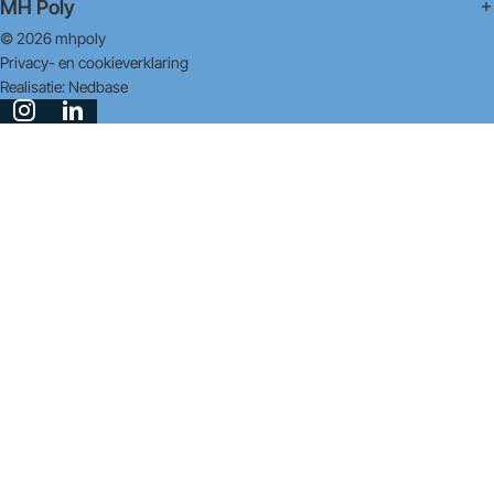
MH Poly
© 2026 mhpoly
Privacy- en cookieverklaring
Realisatie:
Nedbase