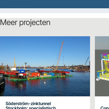
Meer projecten
Söderström-zinktunnel
Stockholm: specialistisch
Cons