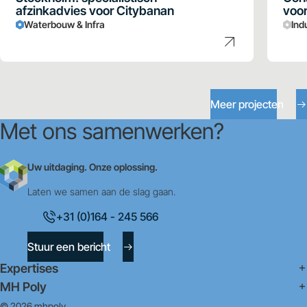
afzinkadvies voor Citybanan
voor
Waterbouw & Infra
Ind
Meer projecten
Met ons samenwerken?
Uw uitdaging. Onze oplossing.
Laten we samen aan de slag gaan.
+31 (0)164 - 245 566
Stuur een bericht
Expertises
MH Poly
© 2026 mhpoly