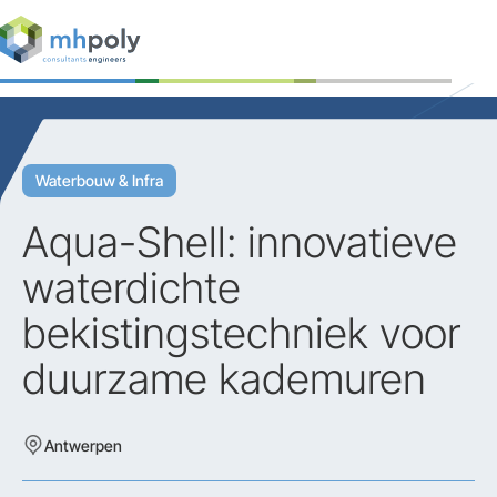
Expertises
Projecten
Waterbouw & Infra
Werken bij
Aqua-Shell: innovatieve
Contact
waterdichte
bekistingstechniek voor
duurzame kademuren
Antwerpen