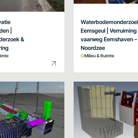
vatie
Waterbodemonderzoe
den |
Eemsgeul | Verruiming
erzoek &
vaarweg Eemshaven –
ring
Noordzee
uimte
Milieu & Ruimte