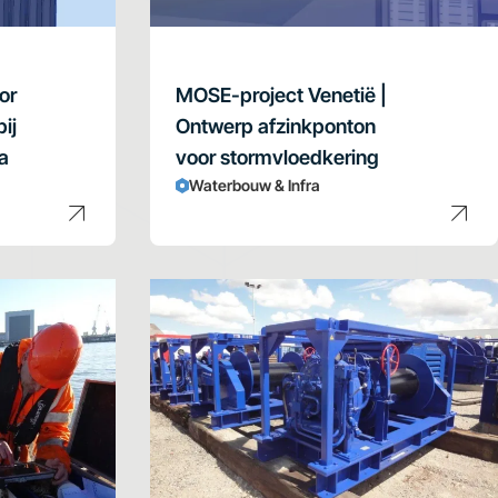
or
MOSE-project Venetië |
ij
Ontwerp afzinkponton
a
voor stormvloedkering
Waterbouw & Infra