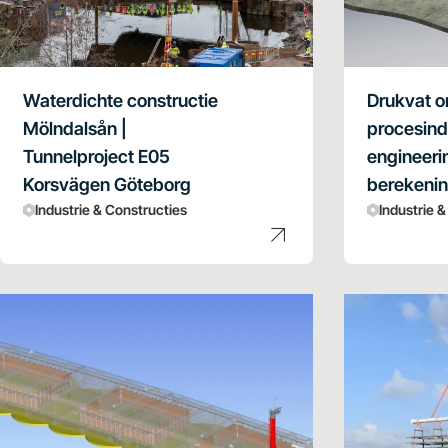
Waterdichte constructie
Drukvat o
Mölndalsån |
procesind
Tunnelproject E05
engineeri
Korsvägen Göteborg
berekeni
Industrie & Constructies
Industrie 