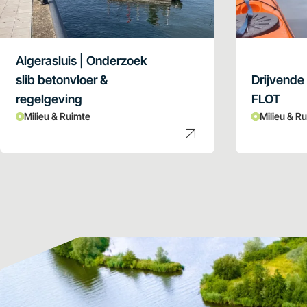
Algerasluis | Onderzoek
slib betonvloer &
Drijvende
regelgeving
FLOT
Milieu & Ruimte
Milieu & R