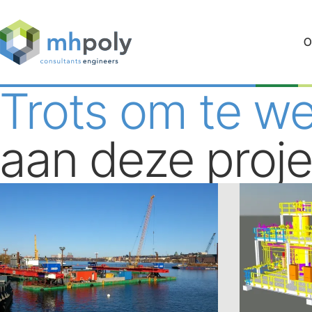
O
Trots om te w
aan deze proj