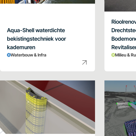
Rioolreno
Aqua-Shell waterdichte
Drechtste
bekistingstechniek voor
Bodemond
kademuren
Revitalise
Waterbouw & Infra
Milieu & R