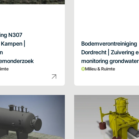
ting N307
 Kampen |
Bodemverontreiniging
n
Dordrecht | Zuivering 
emonderzoek
monitoring grondwater
uimte
Milieu & Ruimte