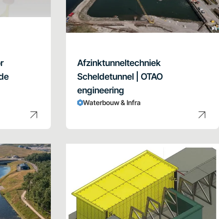
r
Afzinktunneltechniek
 de
Scheldetunnel | OTAO
engineering
Waterbouw & Infra