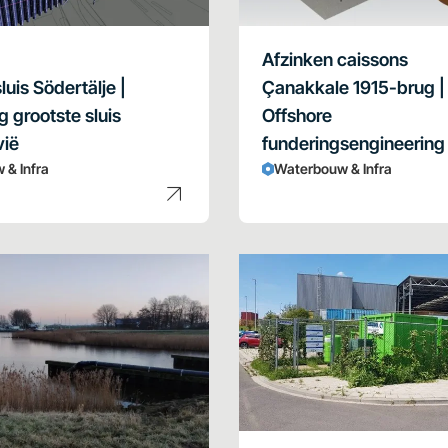
Afzinken caissons
uis Södertälje |
Çanakkale 1915-brug |
g grootste sluis
Offshore
vië
funderingsengineering
 & Infra
Waterbouw & Infra