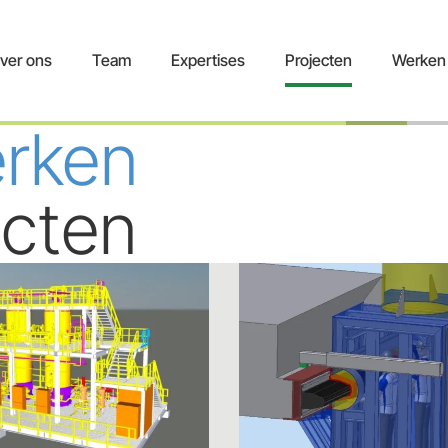
ver ons
Team
Expertises
Projecten
Werken 
erken
ecten