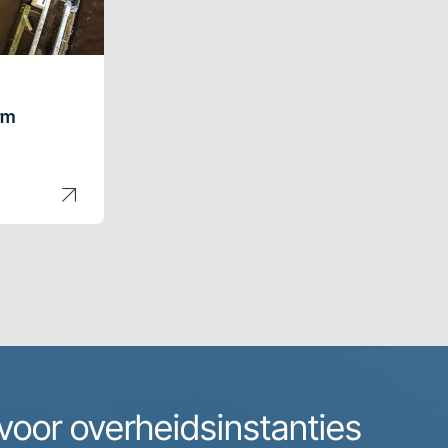
rm
voor overheidsinstanties