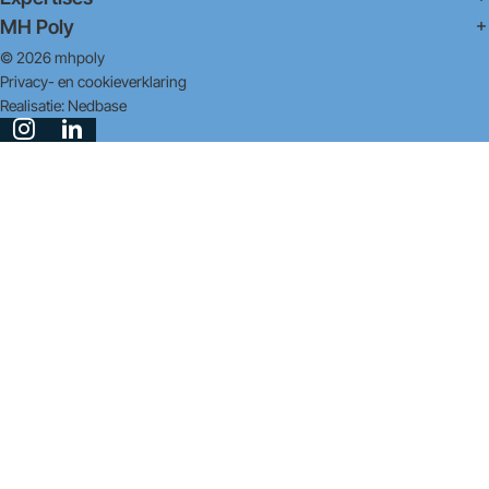
MH Poly
© 2026 mhpoly
Privacy- en cookieverklaring
Realisatie:
Nedbase