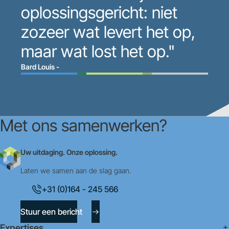
oplossingsgericht: niet
zozeer wat levert het op,
maar wat lost het op."
Bard Louis -
Met ons samenwerken?
Uw uitdaging. Onze oplossing.
Laten we samen aan de slag gaan.
+31 (0)164 - 245 566
Stuur een bericht
Expertises