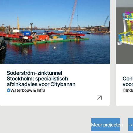
Söderström-zinktunnel
Stockholm: specialistisch
Cons
afzinkadvies voor Citybanan
voor
Waterbouw & Infra
Ind
Meer projecten