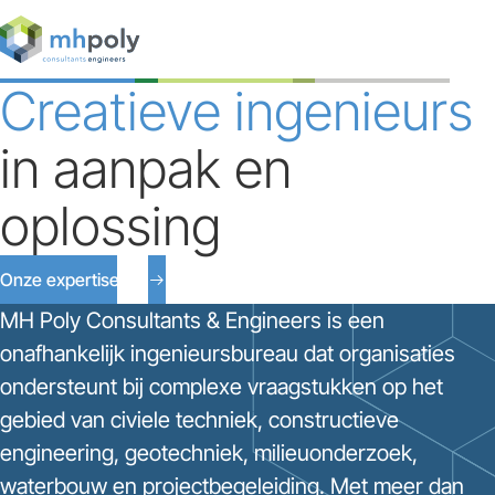
Expertises
Creatieve ingenieurs
Projecten
in aanpak en
Werken bij
oplossing
Contact
Onze expertises
MH Poly Consultants & Engineers is een
onafhankelijk ingenieursbureau dat organisaties
ondersteunt bij complexe vraagstukken op het
gebied van civiele techniek, constructieve
engineering, geotechniek, milieuonderzoek,
waterbouw en projectbegeleiding. Met meer dan