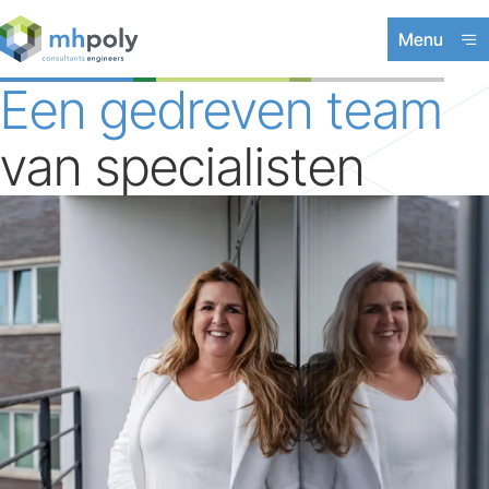
Menu
Expertises
Een gedreven team
Projecten
van specialisten
Werken bij
Contact