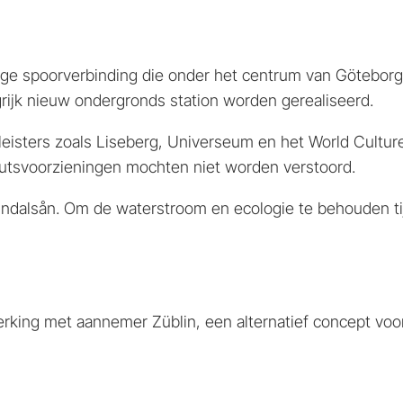
rige spoorverbinding die onder het centrum van Götebor
rijk nieuw ondergronds station worden gerealiseerd.
leisters zoals Liseberg, Universeum en het World Cultu
nutsvoorzieningen mochten niet worden verstoord.
ölndalsån. Om de waterstroom en ecologie te behouden ti
king met aannemer Züblin, een alternatief concept voor 