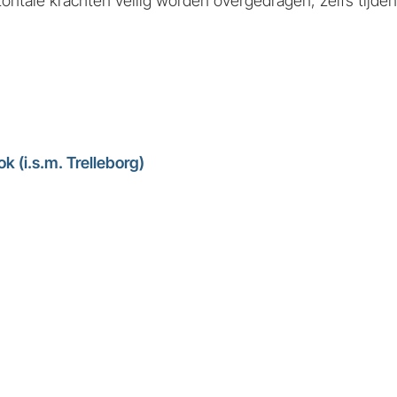
rizontale krachten veilig worden overgedragen, zelfs ti
(i.s.m. Trelleborg)