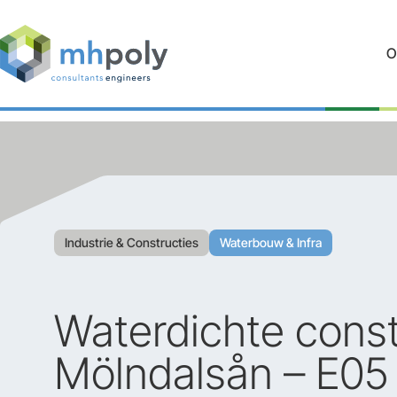
O
Industrie & Constructies
Waterbouw & Infra
Waterdichte const
Mölndalsån – E05