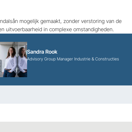
lndalsån mogelijk gemaakt, zonder verstoring van de
 en uitvoerbaarheid in complexe omstandigheden.
Sandra Rook
Advisory Group Manager Industrie & Constructies