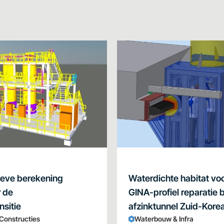
ieve berekening
Waterdichte habitat vo
r de
GINA-profiel reparatie b
nsitie
afzinktunnel Zuid-Kore
 Constructies
Waterbouw & Infra