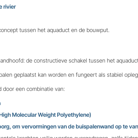
 rivier
gsconcept tussen het aquaduct en de bouwput.
 landhoofd: de constructieve schakel tussen het aquadu
palen geplaatst kan worden en fungeert als stabiel ople
d door een combinatie van:
n
 High Molecular Weight Polyethylene)
eborg, om vervormingen van de buispalenwand op te va