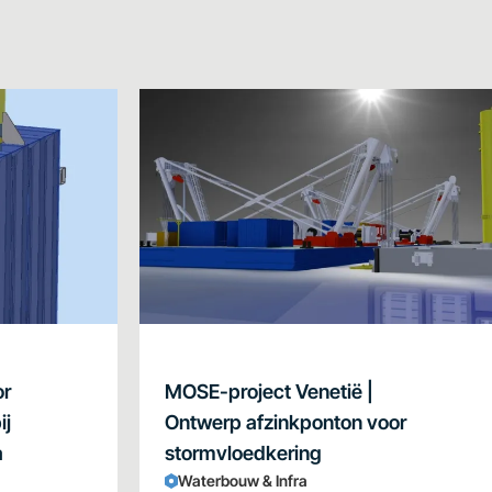
or
MOSE-project Venetië |
ij
Ontwerp afzinkponton voor
a
stormvloedkering
Waterbouw & Infra