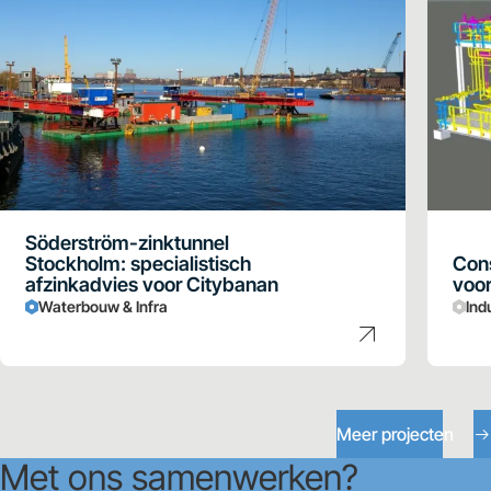
Söderström-zinktunnel
Stockholm: specialistisch
Cons
afzinkadvies voor Citybanan
voor
Waterbouw & Infra
Ind
Meer projecten
Met ons samenwerken?