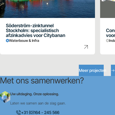
Söderström-zinktunnel
Stockholm: specialistisch
Cons
afzinkadvies voor Citybanan
voor
Waterbouw & Infra
Ind
Meer projecten
Met ons samenwerken?
Uw uitdaging. Onze oplossing.
Laten we samen aan de slag gaan.
+31 (0)164 - 245 566