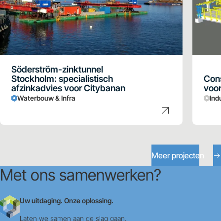
Söderström-zinktunnel
Stockholm: specialistisch
Cons
afzinkadvies voor Citybanan
voor
Waterbouw & Infra
Ind
Meer projecten
Met ons samenwerken?
Uw uitdaging. Onze oplossing.
Laten we samen aan de slag gaan.