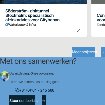
Söderström-zinktunnel
Stockholm: specialistisch
Cons
afzinkadvies voor Citybanan
voor
Waterbouw & Infra
Ind
Meer projecten
Met ons samenwerken?
Uw uitdaging. Onze oplossing.
Laten we samen aan de slag gaan.
+31 (0)164 - 245 566
Stuur een bericht