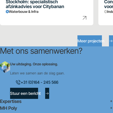
Stockholm: specialistisch
Cons
afzinkadvies voor Citybanan
voor
Waterbouw & Infra
Ind
Meer projecten
Met ons samenwerken?
Uw uitdaging. Onze oplossing.
Laten we samen aan de slag gaan.
+31 (0)164 - 245 566
Stuur een bericht
Expertises
MH Poly