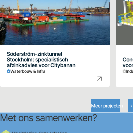
Söderström-zinktunnel
Stockholm: specialistisch
Cons
afzinkadvies voor Citybanan
voor
Waterbouw & Infra
Ind
Meer projecten
Met ons samenwerken?