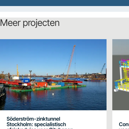
Meer projecten
Söderström-zinktunnel
Stockholm: specialistisch
Cons