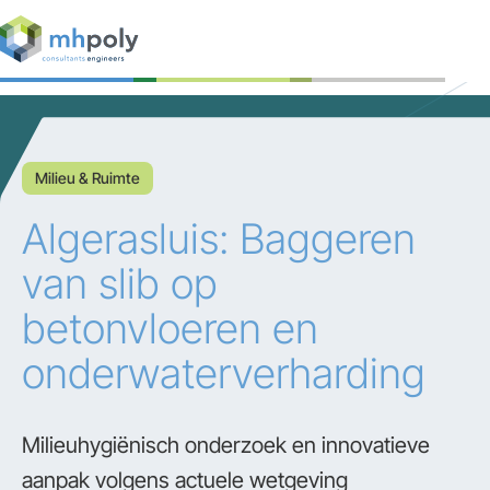
Expertises
Projecten
Milieu & Ruimte
Werken bij
Algerasluis: Baggeren
Contact
van slib op
betonvloeren en
onderwaterverharding
Milieuhygiënisch onderzoek en innovatieve
aanpak volgens actuele wetgeving