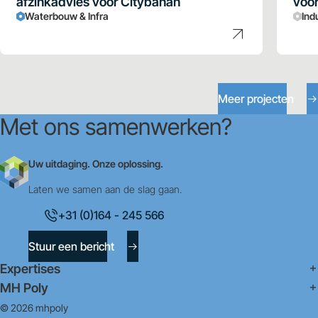
afzinkadvies voor Citybanan
voor
Waterbouw & Infra
Ind
Meer projecten
Met ons samenwerken?
Uw uitdaging. Onze oplossing.
Laten we samen aan de slag gaan.
+31 (0)164 - 245 566
Stuur een bericht
Expertises
MH Poly
© 2026 mhpoly