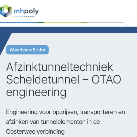
Expertises
Projecten
Waterbouw & Infra
Werken bij
Afzinktunneltechniek
Contact
Scheldetunnel – OTAO
engineering
Engineering voor opdrijven, transporteren en
afzinken van tunnelelementen in de
Oosterweelverbinding