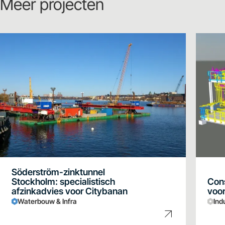
Meer projecten
Söderström-zinktunnel
Stockholm: specialistisch
Cons
afzinkadvies voor Citybanan
voor
Waterbouw & Infra
Ind