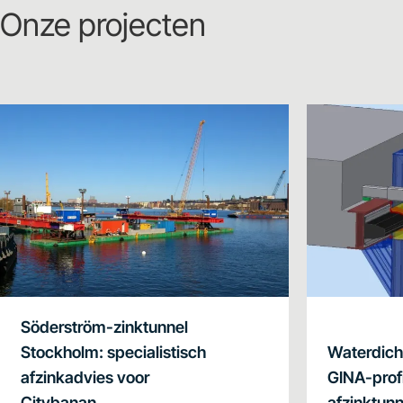
Onze projecten
Söderström-zinktunnel
Stockholm: specialistisch
Waterdicht
afzinkadvies voor
GINA-profi
Citybanan
afzinktun