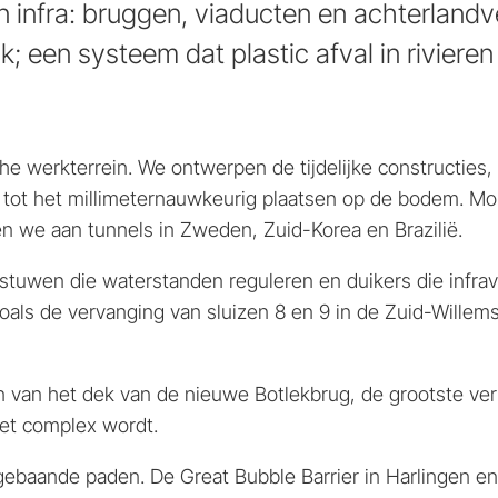
n infra: bruggen, viaducten en achterlandv
k; een systeem dat plastic afval in riviere
che werkterrein. We ontwerpen de tijdelijke constructies
k tot het millimeternauwkeurig plaatsen op de bodem. M
 we aan tunnels in Zweden, Zuid-Korea en Brazilië.
 stuwen die waterstanden reguleren en duikers die infr
oals de vervanging van sluizen 8 en 9 in de Zuid-Willem
n van het dek van de nieuwe Botlekbrug, de grootste ver
 het complex wordt.
baande paden. De Great Bubble Barrier in Harlingen en