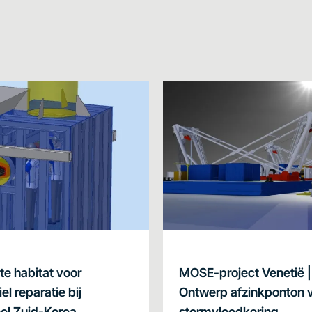
e habitat voor
MOSE-project Venetië |
el reparatie bij
Ontwerp afzinkponton 
nel Zuid-Korea
stormvloedkering