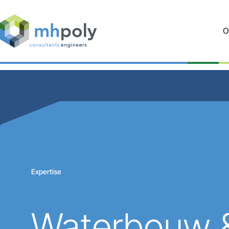
O
Expertise
Waterbouw &